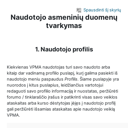
Pereiti į pagrindinį turinį
Spausdinti šį skyrių
Naudotojo asmeninių duomenų
tvarkymas
1. Naudotojo profilis
Kiekvienas VPMA naudotojas turi savo naudoto arba
kitaip dar vadinamą profilio puslapį, kurį galima pasiekti iš
naudotojo meniu paspaudus
Profilis
. Šiame puslapyje yra
nuorodos į kitus puslapius, leidžiančius vartotojui
redaguoti savo profilio informaciją ir nuostatas, peržiūrėti
forumo / tinklaraščio įrašus ir patikrinti visas savo veiklos
ataskaitas arba kurso dėstytojas įėjęs į naudotojo profilį
gali peržiūrėti išsamias ataskaitas apie naudotojo veiklą
VPMA.