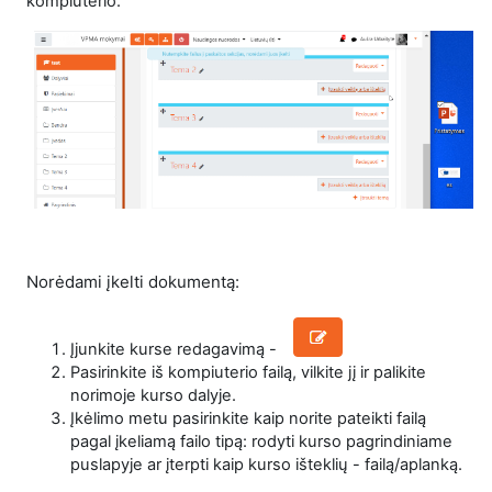
kompiuterio.
Norėdami įkelti dokumentą:
Įjunkite kurse redagavimą -
Pasirinkite iš kompiuterio failą, vilkite jį ir palikite
norimoje kurso dalyje.
Įkėlimo metu pasirinkite kaip norite pateikti failą
pagal įkeliamą failo tipą: rodyti kurso pagrindiniame
puslapyje ar įterpti kaip kurso išteklių - failą/aplanką.