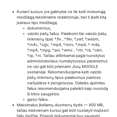
Kuriant kursus yra galimybė ne tik kelti mokomąją
medžiagą tekstiniame redaktoriuje, bet ir įkelti kitą
įvairaus tipo medžiagą:
dokumentus;
vaizdo įrašų failus. Palaikomi šie vaizdo įrašų
rinkmenų tipai: *.flv , *.f4v, *.swf, *.webm,
*.m4v, *.ogv, *.mp4, *.mov, *.mp4, *. m4a,
*.mp4, *.mpg, *.avi, *.wmv , *.rm, *.ra, *.ram,
*.rp, *.rv. Tačiau atitinkamai pagal nurodytus
administratoriaus numatytuosius parametrus
ne visi gali būti prieinami Jūsų MOODLE
svetainėje. Rekomenduojama kelti vaizdo
įrašų rinkmenų tipus palaikomus įvairiose
naršyklėse ir įrenginiuose. Didelės apimties
failus rekomenduojama pateikti kaip nuorodą
iš kitos saugyklos.
garso failus.
Maksimalus įkeliamų duomenų dydis — 800 MB,
tačiau kiekvienam kursui gali būti nustatyti mažesni
failų dydžiai. Prisegti dokumentai bus saugomi