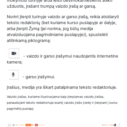
mokymosi turinyje arba leisti besimokantiesiems atlikti
užduotis, įrašant trumpą vaizdo įrašą ar garsą.
Norint įterpti turinyje vaizdo ar garso įrašą, reikia atsidaryti
teksto redaktorių (bet kuriame kurso puslapyje ar dalyje,
arba įterpti
Žymą
(jei norima, jog būtų medija
atvaizduojama pagrindiniame puslapyje)), spustelėti
atitinkamą piktogramą:
- vaizdo ir garso įrašymui naudojantis internetine
kamera;
- garso įrašymui.
Įrašius, medija yra iškart patalpinama teksto redaktoriuje.
Vaizdo įrašas, kuriame iliustruojama kaip įterpiamas vaizdo įrašas,
panaudojant teksto redaktoriuje esantį vaizdo įrašo įrankį ir įterpiant į kurso
pagrindinį puslapį: