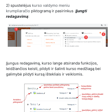
2) spustelėjus
kurso valdymo meniu
krumpliaračio
piktogramą ir pasirinkus
Įjungti
redagavimą
:
urso lange atsiranda funkcijos,
Įjungus redagavimą, k
leidžiančios keisti, pildyti ir šalinti kurso medžiagą bei
galimybė pildyti kursą ištekliais ir veiklomis.