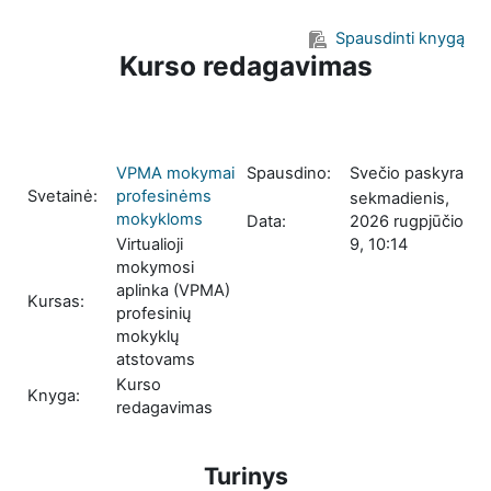
Pereiti į pagrindinį turinį
Spausdinti knygą
Kurso redagavimas
VPMA mokymai
Spausdino:
Svečio paskyra
Svetainė:
profesinėms
sekmadienis,
mokykloms
Data:
2026 rugpjūčio
Virtualioji
9, 10:14
mokymosi
aplinka (VPMA)
Kursas:
profesinių
mokyklų
atstovams
Kurso
Knyga:
redagavimas
Turinys