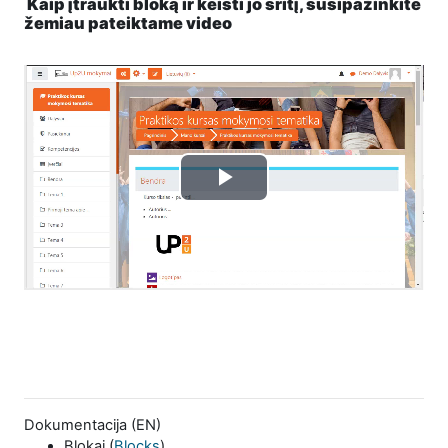
Kaip įtraukti bloką ir keisti jo sritį, susipažinkite
žemiau pateiktame video
Play
Video
Dokumentacija (EN)
Blokai (
Blocks
)