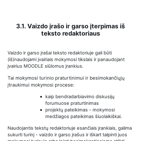
3.1. Vaizdo įrašo ir garso įterpimas iš
teksto redaktoriaus
Vaizdo ir garso įrašai teksto redaktoriuje gali būti
(iš)naudojami įvairiais mokymosi tikslais ir panaudojant
įvairius MOODLE siūlomus įrankius.
Tai mokymosi turinio praturtinimui ir besimokančiųjų
įtraukimui mokymosi procese:
kaip bendradarbiavimo diskusijų
forumuose praturtinimas
projektų pateikimas - mokymosi
medžiagos pateikimas šiuolaikiškai.
Naudojantis tekstų redaktoriuje esančiais įrankiais, galima
sukurti turinį - vaizdo ir garso įrašus ir iškart talpinti juos