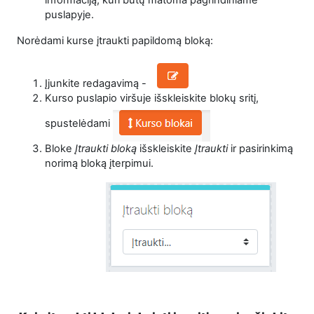
informaciją, kuri būtų matoma pagrindiniame
puslapyje.
Norėdami kurse įtraukti papildomą bloką:
Įjunkite redagavimą -
Kurso puslapio viršuje išskleiskite blokų sritį,
spustelėdami
Bloke
Įtraukti bloką
išskleiskite
Įtraukti
ir pasirinkimą
norimą bloką įterpimui.