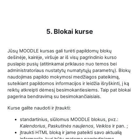
5. Blokai kurse
Jūsų MOODLE kursas gali turėti papildomų blokų
dešinėje, kairėje, viršuje ar iš visų pagrindinio kurso
puslapio pusių (atitinkamai priklauso nuo temos bei
administratoriaus nustatytų numatytųjų parametrų). Blokų
naudojimas papildo mokymosi medžiagos pateikimą,
suteikiant papildomos informacijos ir leidžia išryškinti, į ką
reiktų atkreipti dėmesį besimokantiesiems. Taip pat blokai
pagerina bendravimą su besimokančiaisiais.
Kurse galite naudoti ir įtraukti:
standartinius, siūlomus MOODLE blokus, pvz.:
Kalendorius
,
Paskutinės naujienos
,
Veiklos
ir pan. ;
įtraukti HTML bloką ir jame pateikti savo aktualią