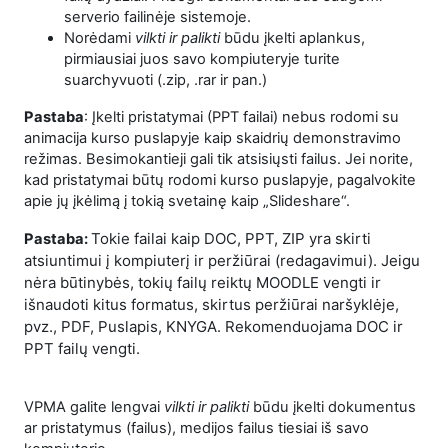
serverio failinėje sistemoje.
Norėdami
vilkti ir palikti
būdu įkelti aplankus,
pirmiausiai juos savo kompiuteryje turite
suarchyvuoti (.zip, .rar ir pan.)
Pastaba
: Į
kelti pristatymai (PPT failai) nebus rodomi su
animacija kurso puslapyje kaip skaidrių demonstravimo
režimas. Besimokantieji gali tik atsisiųsti failus. Jei norite,
kad pristatymai būtų rodomi kurso puslapyje, pagalvokite
apie jų įkėlimą į tokią svetainę kaip „Slideshare“.
Tokie failai kaip DOC, PPT, ZIP yra skirti
Pastaba:
atsiuntimui į kompiuterį ir peržiūrai (redagavimui). Jeigu
nėra būtinybės, tokių failų reiktų MOODLE vengti ir
išnaudoti kitus formatus, skirtus peržiūrai naršyklėje,
pvz., PDF, Puslapis, KNYGA. Rekomenduojama DOC ir
PPT failų vengti.
VPMA galite lengvai
vilkti ir palikti
būdu įkelti dokumentus
ar pristatymus (failus), medijos failus tiesiai iš savo