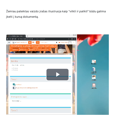
Žemiau pateiktas vaizdo įrašas iliustruoja kaip "
vilkti ir palikti
" būdu galima
įkelti į kursą dokumentą.
Play
Video