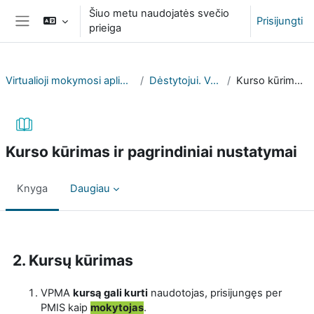
Pereiti į pagrindinį turinį
Šiuo metu naudojatės svečio
Prisijungti
prieiga
Šoninis skydelis
Virtualioji mokymosi aplinka (VPMA) profesinių mokyklų atstovams
Dėstytojui. Vadovas ir aktuali informacija
Kurso kūrimas ir pagrindiniai nustatymai
Kurso kūrimas ir pagrindiniai nustatymai
Knyga
Daugiau
Užbaigimo reikalavimai
2. Kursų kūrimas
VPMA
kursą gali kurti
naudotojas, prisijungęs per
PMIS kaip
mokytojas
.