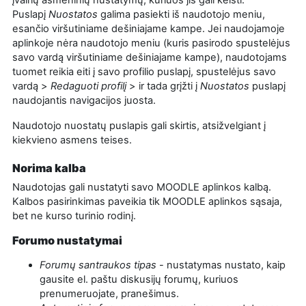
Puslapį
Nuostatos
galima pasiekti iš naudotojo meniu,
esančio viršutiniame dešiniajame kampe. Jei naudojamoje
aplinkoje nėra naudotojo meniu (kuris pasirodo spustelėjus
savo vardą viršutiniame dešiniajame kampe), naudotojams
tuomet reikia eiti į savo profilio puslapį, spustelėjus savo
vardą >
Redaguoti profilį
> ir tada grįžti į
Nuostatos
puslapį
naudojantis navigacijos juosta.
Naudotojo nuostatų puslapis gali skirtis, atsižvelgiant į
kiekvieno asmens teises.
Norima kalba
Naudotojas gali nustatyti savo MOODLE aplinkos kalbą.
Kalbos pasirinkimas paveikia tik MOODLE aplinkos sąsaja,
bet ne kurso turinio rodinį.
Forumo nustatymai
Forumų santraukos tipas
- nustatymas nustato, kaip
gausite el. paštu diskusijų forumų, kuriuos
prenumeruojate, pranešimus.