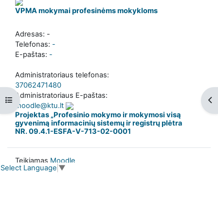
VPMA mokymai profesinėms mokykloms
Adresas: -
Telefonas:
-
E-paštas:
-
Administratoriaus telefonas:
37062471480
Administratoriaus E-paštas:
Atverti kurso rodyklę
Ati
moodle@ktu.lt
Projektas „Profesinio mokymo ir mokymosi visą
gyvenimą informacinių sistemų ir registrų plėtra
NR. 09.4.1-ESFA-V-713-02-0001
Teikiamas
Moodle
Select Language
▼