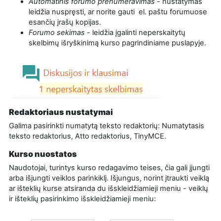
Automatinis forumo prenumeravimas
- nustatymas
leidžia nuspręsti, ar norite gauti el. paštu forumuose
esančių įrašų kopijas.
Forumo sekimas
- leidžia įgalinti neperskaitytų
skelbimų išryškinimą kurso pagrindiniame puslapyje.
Redaktoriaus nustatymai
Galima pasirinkti numatytą teksto redaktorių: Numatytasis
teksto redaktorius, Atto redaktorius, TinyMCE.
Kurso nuostatos
Naudotojai, turintys kurso redagavimo teises, čia gali įjungti
arba išjungti veiklos parinkiklį. Išjungus, norint įtraukti veiklą
ar išteklių kurse atsiranda du išskleidžiamieji meniu - veiklų
ir išteklių pasirinkimo išskleidžiamieji meniu: