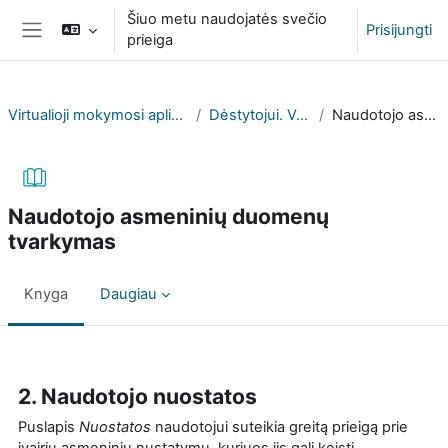
Pereiti į pagrindinį turinį
Šiuo metu naudojatės svečio
Prisijungti
prieiga
Šoninis skydelis
Virtualioji mokymosi aplinka (VPMA) profesinių mokyklų atstovams
Dėstytojui. Vadovas ir aktuali informacija
Naudotojo asmeninių duomenų tvarkymas
Naudotojo asmeninių duomenų
tvarkymas
Knyga
Daugiau
Užbaigimo reikalavimai
2. Naudotojo nuostatos
Puslapis
Nuostatos
naudotojui suteikia greitą prieigą prie
įvairių asmeninių nustatymų, kuriuos jis gali keisti.