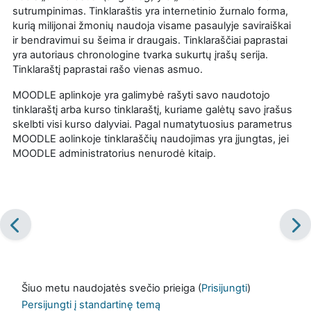
sutrumpinimas. Tinklaraštis yra internetinio žurnalo forma,
kurią milijonai žmonių naudoja visame pasaulyje saviraiškai
ir bendravimui su šeima ir draugais. Tinklaraščiai paprastai
yra autoriaus chronologine tvarka sukurtų įrašų serija.
Tinklaraštį paprastai rašo vienas asmuo.
MOODLE aplinkoje yra galimybė rašyti savo naudotojo
tinklaraštį arba kurso tinklaraštį, kuriame galėtų savo įrašus
skelbti visi kurso dalyviai. Pagal numatytuosius parametrus
MOODLE aolinkoje tinklaraščių naudojimas yra įjungtas, jei
MOODLE administratorius nenurodė kitaip.
Šiuo metu naudojatės svečio prieiga (
Prisijungti
)
Persijungti į standartinę temą