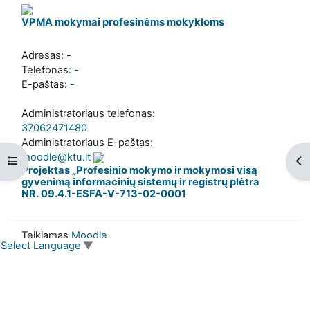
VPMA mokymai profesinėms mokykloms
Adresas: -
Telefonas:
-
E-paštas:
-
Administratoriaus telefonas:
37062471480
Administratoriaus E-paštas:
moodle@ktu.lt
Atverti kurso rodyklę
Ati
Projektas „Profesinio mokymo ir mokymosi visą
gyvenimą informacinių sistemų ir registrų plėtra
NR. 09.4.1-ESFA-V-713-02-0001
Teikiamas
Moodle
Select Language
▼