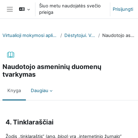
Pereiti į pagrindinį turinį
Šiuo metu naudojatės svečio
Prisijungti
prieiga
Šoninis skydelis
Virtualioji mokymosi aplinka (VPMA) profesinių mokyklų atstovams
Dėstytojui. Vadovas ir aktuali informacija
Naudotojo asmeninių duomenų tvarkymas
Naudotojo asmeninių duomenų
tvarkymas
Knyga
Daugiau
Užbaigimo reikalavimai
4. Tinklaraščiai
Žodis „tinklaraštis“ (ang.
blog
) yra „internetinio žurnalo“