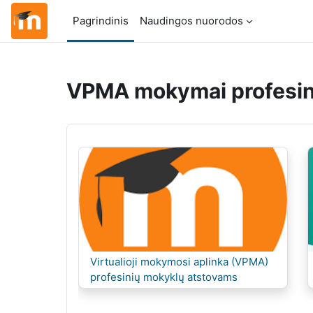
Pereiti į pagrindinį turinį
Pagrindinis
Naudingos nuorodos
VPMA mokymai profesi
Kursas:
Virtualioji mokymosi aplinka (VPMA)
profesinių mokyklų atstovams