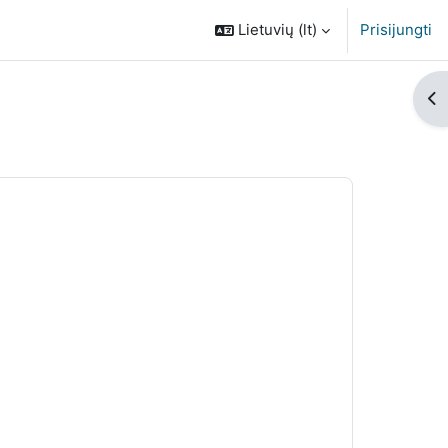
Lietuvių ‎(lt)‎
Prisijungti
Ati