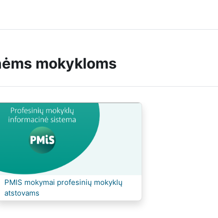
nėms mokykloms
Kursas:
PMIS mokymai profesinių mokyklų
atstovams