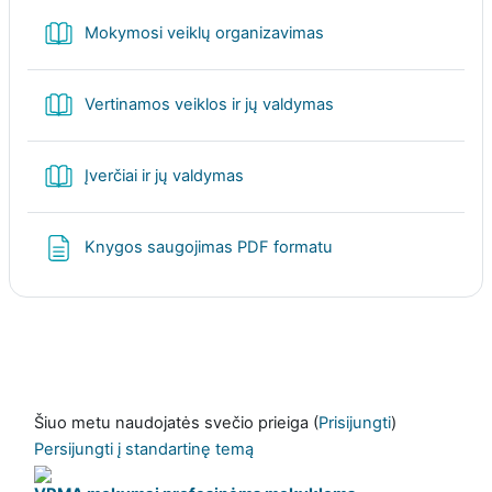
Knyga
Mokymosi veiklų organizavimas
Knyga
Vertinamos veiklos ir jų valdymas
Knyga
Įverčiai ir jų valdymas
Puslapis
Knygos saugojimas PDF formatu
Šiuo metu naudojatės svečio prieiga (
Prisijungti
)
Persijungti į standartinę temą