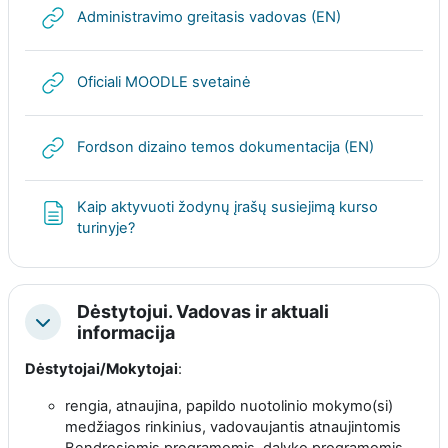
URL
Administravimo greitasis vadovas (EN)
URL
Oficiali MOODLE svetainė
URL
Fordson dizaino temos dokumentacija (EN)
Kaip aktyvuoti žodynų įrašų susiejimą kurso
Puslapis
turinyje?
Dėstytojui. Vadovas ir aktuali
Sutraukti
informacija
Dėstytojai/Mokytojai
:
rengia, atnaujina, papildo nuotolinio mokymo(si)
medžiagos rinkinius, vadovaujantis atnaujintomis
Bendrosiomis programomis, dalyko programomis