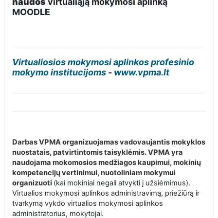
naudos
virtualiąją mokymosi aplinką
MOODLE
Virtualiosios mokymosi aplinkos profesinio
mokymo institucijoms
-
www.vpma.lt
Darbas VPMA organizuojamas vadovaujantis mokyklos
nuostatais, patvirtintomis taisyklėmis. VPMA yra
naudojama mokomosios medžiagos kaupimui, mokinių
kompetencijų vertinimui, nuotoliniam mokymui
organizuoti
(kai mokiniai negali atvykti į užsiėmimus).
Virtualios mokymosi aplinkos administravimą, priežiūrą ir
tvarkymą vykdo virtualios mokymosi aplinkos
administratorius, mokytojai.