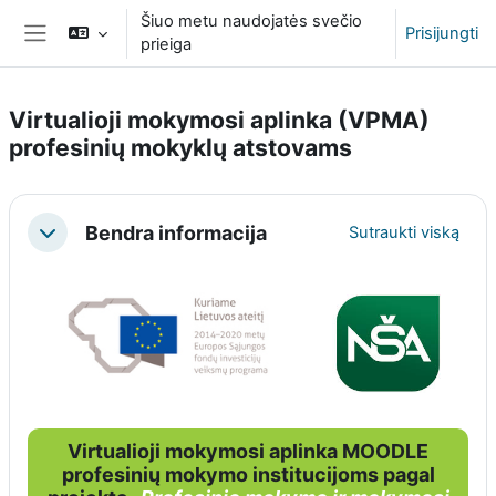
Pereiti į pagrindinį turinį
Šiuo metu naudojatės svečio
Prisijungti
prieiga
Šoninis skydelis
Virtualioji mokymosi aplinka (VPMA)
profesinių mokyklų atstovams
Dalies kontūras
Bendra informacija
Sutraukti viską
Sutraukti
Virtualioji mokymosi aplinka MOODLE
profesinių mokymo institucijoms pagal