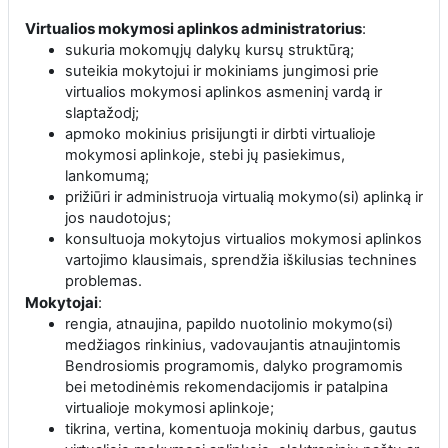
Virtualios mokymosi aplinkos administratorius
:
sukuria mokomųjų dalykų kursų struktūrą;
suteikia mokytojui ir mokiniams jungimosi prie
virtualios mokymosi aplinkos asmeninį vardą ir
slaptažodį;
apmoko mokinius prisijungti ir dirbti virtualioje
mokymosi aplinkoje, stebi jų pasiekimus,
lankomumą;
prižiūri ir administruoja virtualią mokymo(si) aplinką ir
jos naudotojus;
konsultuoja mokytojus virtualios mokymosi aplinkos
vartojimo klausimais, sprendžia iškilusias technines
problemas.
Mokytojai
:
rengia, atnaujina, papildo nuotolinio mokymo(si)
medžiagos rinkinius, vadovaujantis atnaujintomis
Bendrosiomis programomis, dalyko programomis
bei metodinėmis rekomendacijomis ir patalpina
virtualioje mokymosi aplinkoje;
tikrina, vertina, komentuoja mokinių darbus, gautus