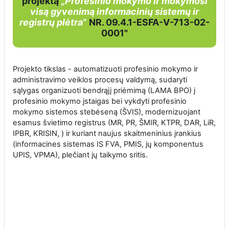
projektą
„
Profesinio mokymo ir mokymosi
visą gyvenimą informacinių sistemų ir
registrų plėtra
“
NR. 09.4.1-ESFA-V-713-02-
0001"
Projekto tikslas -
automatizuoti
profesinio mokymo ir
administravimo veiklos procesų
valdymą, sudaryti
sąlygas
organizuoti
bendrąjį priėmimą
(LAMA BPO) į
profesinio mokymo įstaigas
bei vykdyti
profesinio
mokymo sistemos
stebėseną
(ŠVIS), modernizuojant
esamus švietimo registrus (MR, PR, ŠMIR, KTPR, DAR, LiR,
IPBR, KRISIN, ) ir kuriant naujus skaitmeninius įrankius
(informacines sistemas IS FVA, PMIS, jų komponentus
UPIS, VPMA), plečiant jų taikymo sritis.