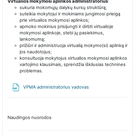
Virtualios mokymosi aplinkos administratorius
:
sukuria mokomųjų dalykų kursų struktūrą;
suteikia mokytojui ir mokiniams jungimosi prieigą
prie virtualios mokymosi aplinkos;
apmoko mokinius prisijungti ir dirbti virtualioje
mokymosi aplinkoje, stebi jų pasiekimus,
lankomumą;
prižiūri ir administruoja virtualią mokymo(si) aplinką ir
jos naudotojus;
konsultuoja mokytojus virtualios mokymosi aplinkos
vartojimo klausimais, sprendžia iškilusias technines
problemas.
Failas
VPMA administratorius vadovas
Naudingos nuorodos