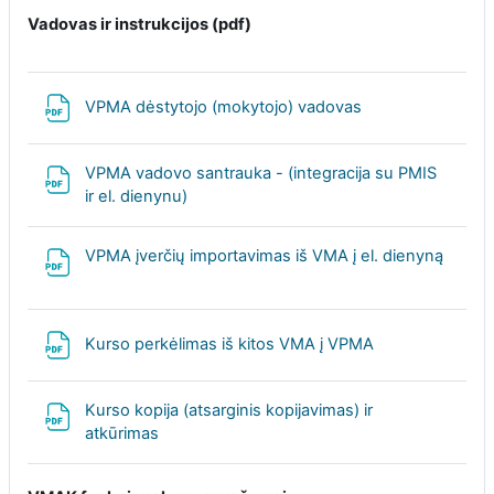
Vadovas ir instrukcijos (pdf)
Failas
VPMA dėstytojo (mokytojo) vadovas
VPMA vadovo santrauka - (integracija su PMIS
Failas
ir el. dienynu)
VPMA įverčių importavimas iš VMA į el. dienyną
Failas
Failas
Kurso perkėlimas iš kitos VMA į VPMA
Kurso kopija (atsarginis kopijavimas) ir
Failas
atkūrimas