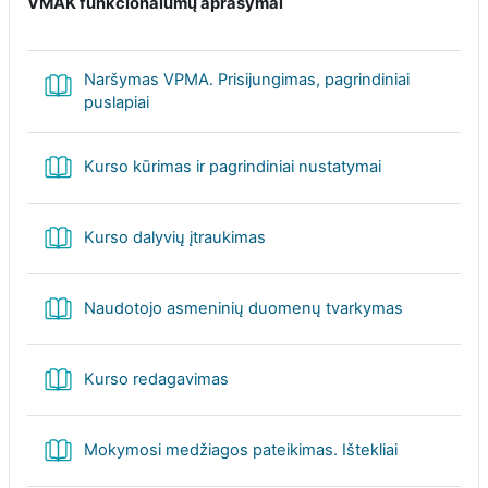
VMAK funkcionalumų aprašymai
Naršymas VPMA. Prisijungimas, pagrindiniai
Knyga
puslapiai
Knyga
Kurso kūrimas ir pagrindiniai nustatymai
Knyga
Kurso dalyvių įtraukimas
Knyga
Naudotojo asmeninių duomenų tvarkymas
Knyga
Kurso redagavimas
Knyga
Mokymosi medžiagos pateikimas. Ištekliai