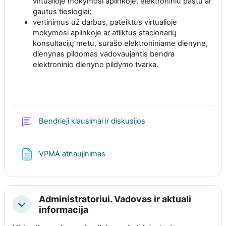
virtualioje mokymosi aplinkoje, elektroniniu paštu ar
gautus tiesiogiai;
vertinimus už darbus, pateiktus virtualioje
mokymosi aplinkoje ar atliktus stacionarių
konsultacijų metu, surašo elektroniniame dienyne,
dienynas pildomas vadovaujantis bendra
elektroninio dienyno pildymo tvarka.
Diskusijų forumas
Bendrieji klausimai ir diskusijos
Puslapis
VPMA atnaujinimas
Administratoriui. Vadovas ir aktuali
Sutraukti
informacija