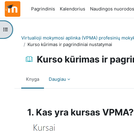
Pereiti į pagrindinį turinį
Pagrindinis
Kalendorius
Naudingos nuorodo
Atverti kurso rodyklę
Virtualioji mokymosi aplinka (VPMA) profesinių moky
Kurso kūrimas ir pagrindiniai nustatymai
Kurso kūrimas ir pagri
Knyga
Daugiau
Užbaigimo reikalavimai
1. Kas yra kursas VPMA?