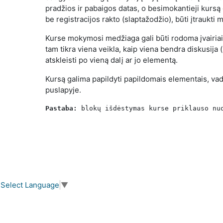
pradžios ir pabaigos datas, o besimokantieji kursą ga
be registracijos rakto (slaptažodžio), būti įtraukt
Kurse mokymosi medžiaga gali būti rodoma įvairiais
tam tikra viena veikla, kaip viena bendra diskusija (
atskleisti po vieną dalį ar jo elementą.
Kursą galima papildyti papildomais elementais, v
puslapyje.
Pastaba: 
blokų išdėstymas kurse priklauso nu
Select Language
▼