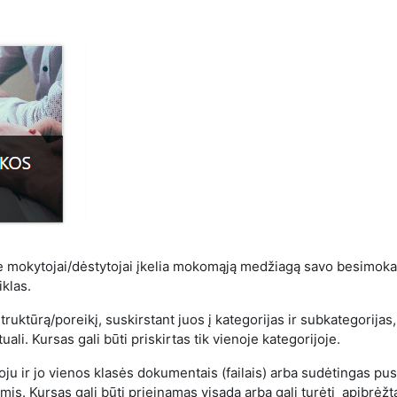
e mokytojai/dėstytojai įkelia mokomąją medžiagą savo besimok
klas.
truktūrą/poreikį, suskirstant juos į kategorijas ir subkategorijas,
uali. Kursas gali būti priskirtas tik vienoje kategorijoje.
oju ir jo vienos klasės dokumentais (failais) arba sudėtingas pus
omis. Kursas gali būti prieinamas visada arba gali turėti apibrėžt