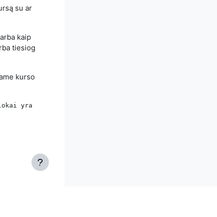
ursą su ar
arba kaip
rba tiesiog
niame kurso
lokai yra rodomi puslapio apačioje. 