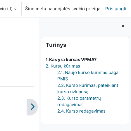
ių ‎(lt)‎
Šiuo metu naudojatės svečio prieiga
Prisijungti
Blokai
Praleisti Turinys
Turinys
1. Kas yra kursas VPMA?
2. Kursų kūrimas
2.1. Naujo kurso kūrimas pagal
PMIS
2.2. Kurso kūrimas, pateikiant
kurso užklausą
2.3. Kurso parametrų
redagavimas
2.4. Kurso redagavimas