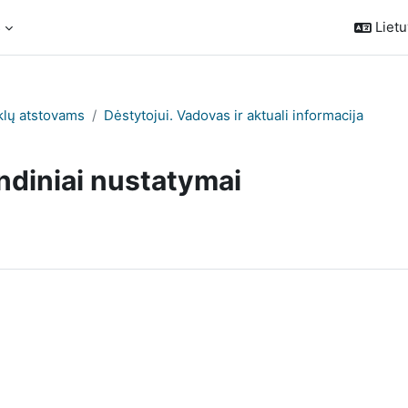
s
Lietuv
klų atstovams
Dėstytojui. Vadovas ir aktuali informacija
ndiniai nustatymai