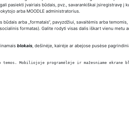
li pasiekti įvairiais būdais, pvz., savarankiškai įsiregistravę į k
i mokytojo arba MOODLE administratorius.
 būdais arba „formatais“, pavyzdžiui, savaitėmis arba temomis, 
socialinis formatas). Galite rodyti visas dalis iškart vienu metu a
adinamais
blokais
, dešinėje, kairėje ar abejose pusėse pagrindi
o temos. Mobiliojoje programėlėje ir mažesniame ekrane b