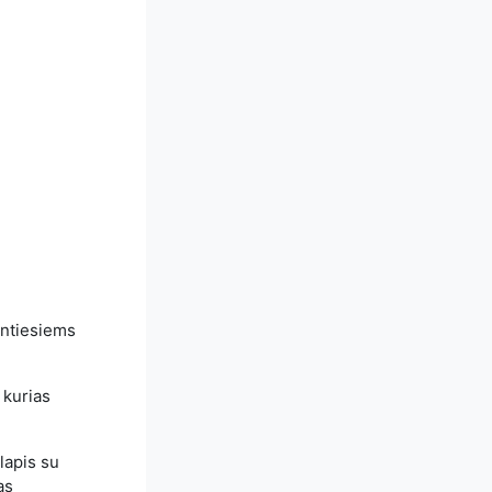
antiesiems
 kurias
lapis su
as