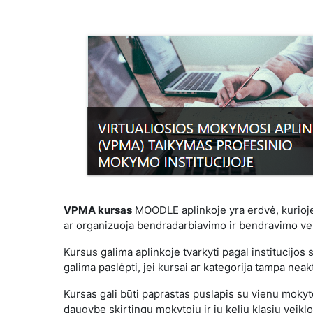
VPMA kursas
MOODLE aplinkoje yra erdvė, kurioj
ar organizuoja bendradarbiavimo ir bendravimo vei
Kursus galima aplinkoje tvarkyti pagal institucijos s
galima paslėpti, jei kursai ar kategorija tampa neakt
Kursas
gali būti paprastas puslapis su vienu mokyt
daugybe skirtingų mokytojų ir jų kelių klasių veikl