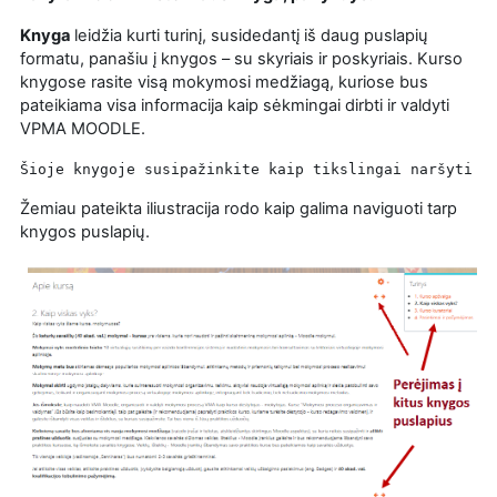
Knyga
leidžia kurti turinį, susidedantį iš daug puslapių
formatu, panašiu į knygos – su skyriais ir poskyriais. Kurso
knygose rasite visą mokymosi medžiagą, kuriose bus
pateikiama visa informacija kaip sėkmingai dirbti ir valdyti
VPMA MOODLE.
Šioje knygoje susipažinkite kaip tikslingai naršyti p
Žemiau pateikta iliustracija rodo kaip galima naviguoti tarp
knygos puslapių.