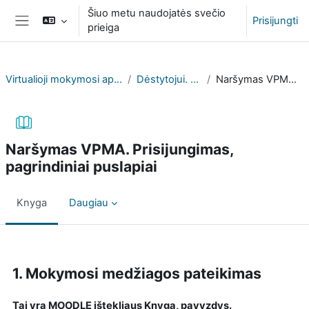
Pereiti į pagrindinį turinį
Šiuo metu naudojatės svečio
Prisijungti
prieiga
Šoninis skydelis
Virtualioji mokymosi aplinka (VPMA) profesinių mokyklų atstovams
Dėstytojui. Vadovas ir aktuali informacija
Naršymas VPMA. Prisijungimas, pagrindiniai puslapiai
Naršymas VPMA. Prisijungimas,
pagrindiniai puslapiai
Knyga
Daugiau
Užbaigimo reikalavimai
1. Mokymosi medžiagos pateikimas
Tai yra MOODLE ištekliaus Knyga, pavyzdys.