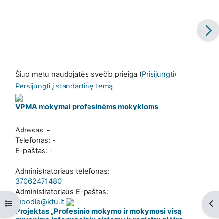
Šiuo metu naudojatės svečio prieiga (
Prisijungti
)
Persijungti į standartinę temą
VPMA mokymai profesinėms mokykloms
Adresas: -
Telefonas:
-
E-paštas:
-
Administratoriaus telefonas:
37062471480
Administratoriaus E-paštas:
moodle@ktu.lt
Atverti kurso rodyklę
Ati
Projektas „Profesinio mokymo ir mokymosi visą