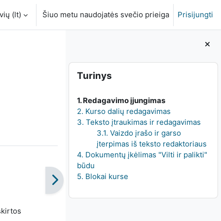
ių ‎(lt)‎
Šiuo metu naudojatės svečio prieiga
Prisijungti
Blokai
Praleisti Turinys
Turinys
1. Redagavimo įjungimas
2. Kurso dalių redagavimas
3. Teksto įtraukimas ir redagavimas
3.1. Vaizdo įrašo ir garso
įterpimas iš teksto redaktoriaus
4. Dokumentų įkėlimas "Vilti ir palikti"
būdu
5. Blokai kurse
skirtos