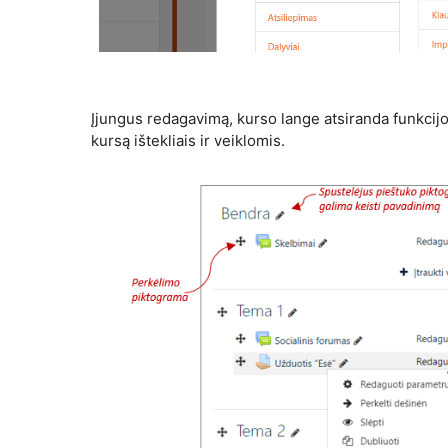
Įjungus redagavimą, k
urso lange atsiranda funkcijos
kursą ištekliais ir veiklomis.