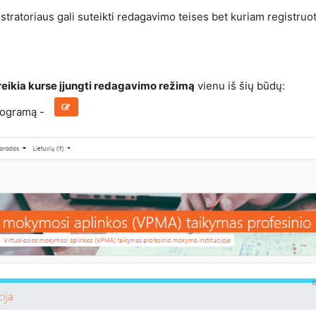
tratoriaus gali suteikti redagavimo teises bet kuriam registru
 reikia kurse įjungti redagavimo režimą
vienu iš šių būdų:
ktogramą -