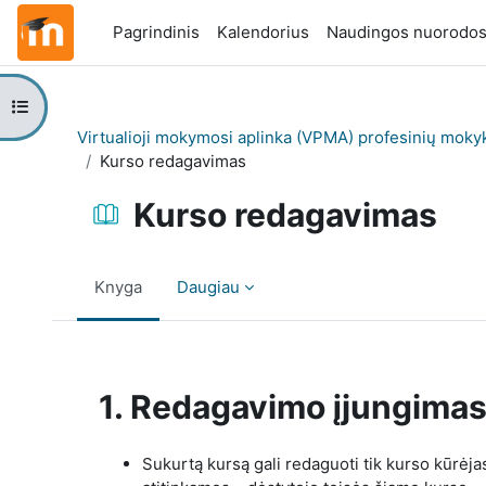
Pereiti į pagrindinį turinį
Pagrindinis
Kalendorius
Naudingos nuorodo
Atverti kurso rodyklę
Virtualioji mokymosi aplinka (VPMA) profesinių moky
Kurso redagavimas
Kurso redagavimas
Knyga
Daugiau
Užbaigimo reikalavimai
1. Redagavimo įjungima
Sukurtą kursą gali redaguoti tik kurso kūrėjas