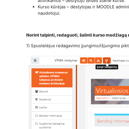
atitinkamos – dėstytojo teisės šiame kurse.
Kurso kūrėjas – dėstytojas ir MOODLE adminis
naudotojui.
Norint talpinti, redaguoti, šalinti kurso medžiagą
1) Spustelėjus redagavimo įjungimo/išjungimo pi