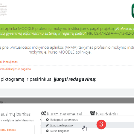
o
piktogramą ir pasirinkus
Įjungti redagavimą
: