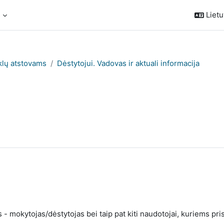
s
Lietuv
klų atstovams
Dėstytojui. Vadovas ir aktuali informacija
s
 - mokytojas/dėstytojas bei taip pat kiti naudotojai, kuriems pri