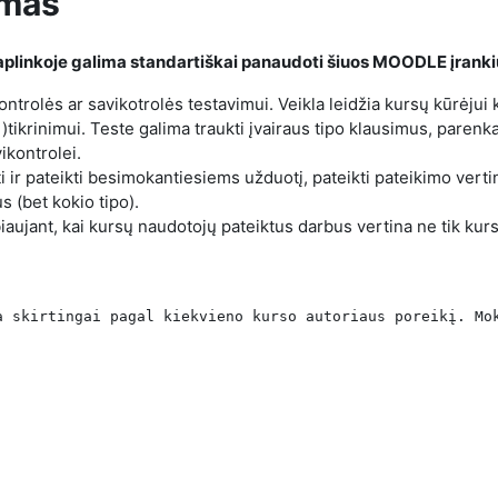
imas
 aplinkoje
galima standartiškai panaudoti šiuos MOODLE įranki
trolės ar savikotrolės testavimui. Veikla leidžia kursų kūrėjui 
i)tikrinimui. Teste galima traukti įvairaus tipo klausimus, parenk
ikontrolei.
i ir pateikti besimokantiesiems užduotį, pateikti pateikimo verti
s (bet kokio tipo).
ujant, kai kursų naudotojų pateiktus darbus vertina ne tik kurs
a skirtingai pagal kiekvieno kurso autoriaus poreikį. Mo