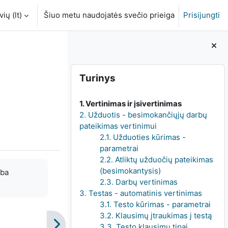
ių ‎(lt)‎
Šiuo metu naudojatės svečio prieiga
Prisijungti
Blokai
Praleisti Turinys
Turinys
1. Vertinimas ir įsivertinimas
2. Užduotis - besimokančiųjų darbų
pateikimas vertinimui
2.1. Užduoties kūrimas -
parametrai
2.2. Atliktų užduočių pateikimas
(besimokantysis)
rba
2.3. Darbų vertinimas
3. Testas - automatinis vertinimas
3.1. Testo kūrimas - parametrai
3.2. Klausimų įtraukimas į testą
3.3. Testo klausimų tipai