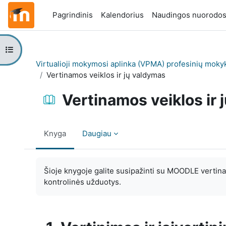
Pereiti į pagrindinį turinį
Pagrindinis
Kalendorius
Naudingos nuorodo
Atverti kurso rodyklę
Virtualioji mokymosi aplinka (VPMA) profesinių moky
Vertinamos veiklos ir jų valdymas
Vertinamos veiklos ir
Knyga
Daugiau
Užbaigimo reikalavimai
Šioje knygoje galite susipažinti su MOODLE vertinam
kontrolinės užduotys.