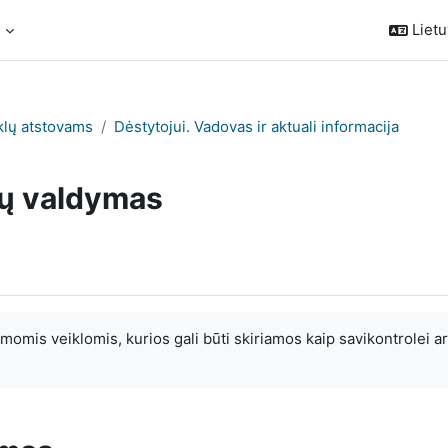
s
Lietuv
klų atstovams
Dėstytojui. Vadovas ir aktuali informacija
 jų valdymas
omis veiklomis, kurios gali būti skiriamos kaip savikontrolei a