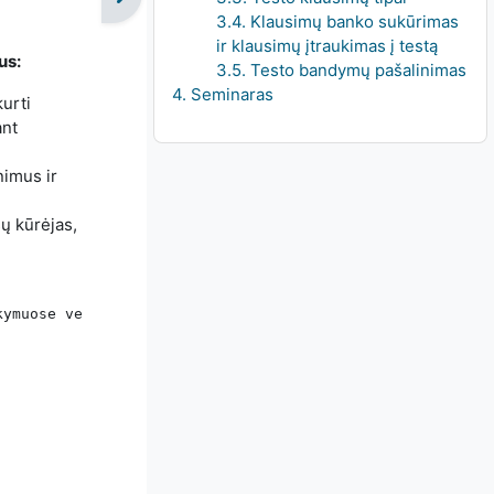
3.4. Klausimų banko sukūrimas
ir klausimų įtraukimas į testą
us:
3.5. Testo bandymų pašalinimas
4. Seminaras
kurti
ant
nimus ir
ų kūrėjas,
kymuose veiklų panaudojimo sritis yra pateikta bendra, t