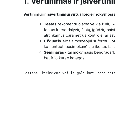
1. Vertinimas ir įsivertin
Vertinimui ir įsivertinimui virtualiojoje mokymosi
Testas
rekomenduojama veikla žinių, kon
testus kurso dalyvių žinių, įgūdžių pa(s
atitinkamus parametrus kontrolei ar sav
Užduotis
leidžia mokytojui suformuluot
komentuoti besimokančiųjų įkeltus failu
Seminaras
-
tai mokymasis bendradarbia
bet ir jo kurso kolegos.
Pastaba
: kiekviena veikla gali būti panaudot