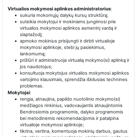
Virtualios mokymosi aplinkos administratorius
:
sukuria mokomųjų dalykų kursų struktūrą;
suteikia mokytojui ir mokiniams jungimosi prie
virtualios mokymosi aplinkos asmeninį vardą ir
slaptažodį;
apmoko mokinius prisijungti ir dirbti virtualioje
mokymosi aplinkoje, stebi jų pasiekimus,
lankomumą;
prižiūri ir administruoja virtualią mokymo(si) aplinką ir
jos naudotojus;
konsultuoja mokytojus virtualios mokymosi aplinkos
vartojimo klausimais, sprendžia iškilusias technines
problemas.
Mokytojai
:
rengia, atnaujina, papildo nuotolinio mokymo(si)
medžiagos rinkinius, vadovaujantis atnaujintomis
Bendrosiomis programomis, dalyko programomis
bei metodinėmis rekomendacijomis ir patalpina
virtualioje mokymosi aplinkoje;
tikrina, vertina, komentuoja mokinių darbus, gautus