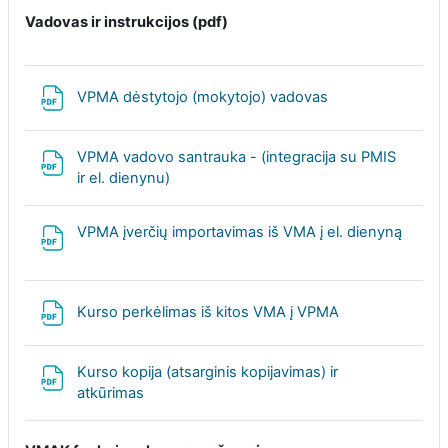
Vadovas ir instrukcijos (pdf)
File
VPMA dėstytojo (mokytojo) vadovas
VPMA vadovo santrauka - (integracija su PMIS
File
ir el. dienynu)
VPMA įverčių importavimas iš VMA į el. dienyną
File
File
Kurso perkėlimas iš kitos VMA į VPMA
Kurso kopija (atsarginis kopijavimas) ir
File
atkūrimas