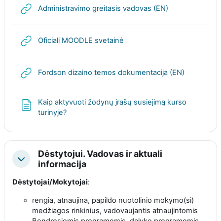
URL
Administravimo greitasis vadovas (EN)
URL
Oficiali MOODLE svetainė
URL
Fordson dizaino temos dokumentacija (EN)
Kaip aktyvuoti žodynų įrašų susiejimą kurso
Page
turinyje?
Dėstytojui. Vadovas ir aktuali
Collapse
informacija
Dėstytojai/Mokytojai
:
rengia, atnaujina, papildo nuotolinio mokymo(si)
medžiagos rinkinius, vadovaujantis atnaujintomis
Bendrosiomis programomis, dalyko programomis