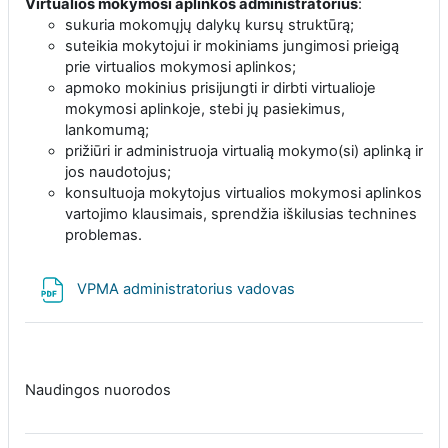
Virtualios mokymosi aplinkos administratorius
:
sukuria mokomųjų dalykų kursų struktūrą;
suteikia mokytojui ir mokiniams jungimosi prieigą
prie virtualios mokymosi aplinkos;
apmoko mokinius prisijungti ir dirbti virtualioje
mokymosi aplinkoje, stebi jų pasiekimus,
lankomumą;
prižiūri ir administruoja virtualią mokymo(si) aplinką ir
jos naudotojus;
konsultuoja mokytojus virtualios mokymosi aplinkos
vartojimo klausimais, sprendžia iškilusias technines
problemas.
File
VPMA administratorius vadovas
Naudingos nuorodos