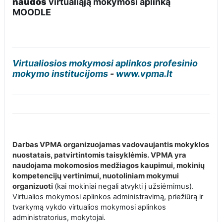
naudos
virtualiąją mokymosi aplinką
MOODLE
Virtualiosios mokymosi aplinkos profesinio
mokymo institucijoms
-
www.vpma.lt
Darbas VPMA organizuojamas vadovaujantis mokyklos
nuostatais, patvirtintomis taisyklėmis. VPMA yra
naudojama mokomosios medžiagos kaupimui, mokinių
kompetencijų vertinimui, nuotoliniam mokymui
organizuoti
(kai mokiniai negali atvykti į užsiėmimus).
Virtualios mokymosi aplinkos administravimą, priežiūrą ir
tvarkymą vykdo virtualios mokymosi aplinkos
administratorius, mokytojai.