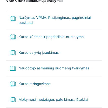
VMAK funkcionalumų aprašymai
Naršymas VPMA. Prisijungimas, pagrindiniai
Book
puslapiai
Book
Kurso kūrimas ir pagrindiniai nustatymai
Book
Kurso dalyvių įtraukimas
Book
Naudotojo asmeninių duomenų tvarkymas
Book
Kurso redagavimas
Book
Mokymosi medžiagos pateikimas. Ištekliai