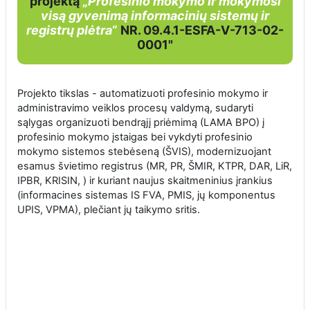
projektą
„
Profesinio mokymo ir mokymosi
visą gyvenimą informacinių sistemų ir
registrų plėtra
“
NR. 09.4.1-ESFA-V-713-02-
0001"
Projekto tikslas -
automatizuoti
profesinio mokymo ir
administravimo veiklos procesų
valdymą, sudaryti
sąlygas
organizuoti
bendrąjį priėmimą
(LAMA BPO) į
profesinio mokymo įstaigas
bei vykdyti
profesinio
mokymo sistemos
stebėseną
(ŠVIS), modernizuojant
esamus švietimo registrus (MR, PR, ŠMIR, KTPR, DAR, LiR,
IPBR, KRISIN, ) ir kuriant naujus skaitmeninius įrankius
(informacines sistemas IS FVA, PMIS, jų komponentus
UPIS, VPMA), plečiant jų taikymo sritis.