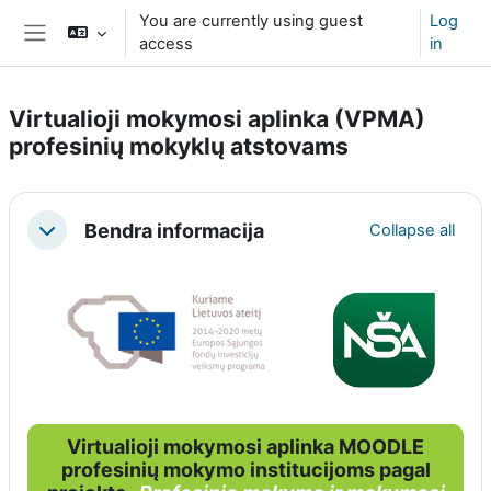
Skip to main content
You are currently using guest
Log
access
in
Side panel
Virtualioji mokymosi aplinka (VPMA)
profesinių mokyklų atstovams
Section outline
Bendra informacija
Collapse all
Collapse
Virtualioji mokymosi aplinka MOODLE
profesinių mokymo institucijoms pagal