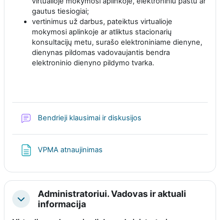
virtualioje mokymosi aplinkoje, elektroniniu paštu ar
gautus tiesiogiai;
vertinimus už darbus, pateiktus virtualioje
mokymosi aplinkoje ar atliktus stacionarių
konsultacijų metu, surašo elektroniniame dienyne,
dienynas pildomas vadovaujantis bendra
elektroninio dienyno pildymo tvarka.
Forum
Bendrieji klausimai ir diskusijos
Page
VPMA atnaujinimas
Administratoriui. Vadovas ir aktuali
Collapse
informacija