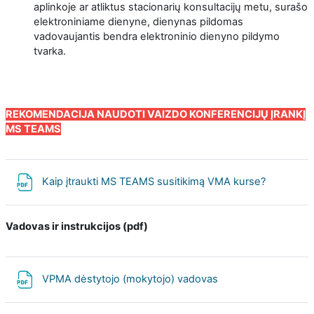
aplinkoje ar atliktus stacionarių konsultacijų metu, surašo
elektroniniame dienyne, dienynas pildomas
vadovaujantis bendra elektroninio dienyno pildymo
tvarka.
REKOMENDACIJA NAUDOTI VAIZDO KONFERENCIJŲ ĮRANKĮ
MS TEAMS
File
Kaip įtraukti MS TEAMS susitikimą VMA kurse?
Vadovas ir instrukcijos (pdf)
File
VPMA dėstytojo (mokytojo) vadovas