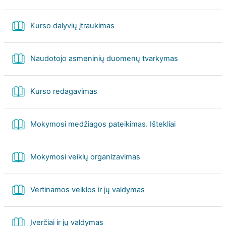
Book
Kurso dalyvių įtraukimas
Book
Naudotojo asmeninių duomenų tvarkymas
Book
Kurso redagavimas
Book
Mokymosi medžiagos pateikimas. Ištekliai
Book
Mokymosi veiklų organizavimas
Book
Vertinamos veiklos ir jų valdymas
Book
Įverčiai ir jų valdymas