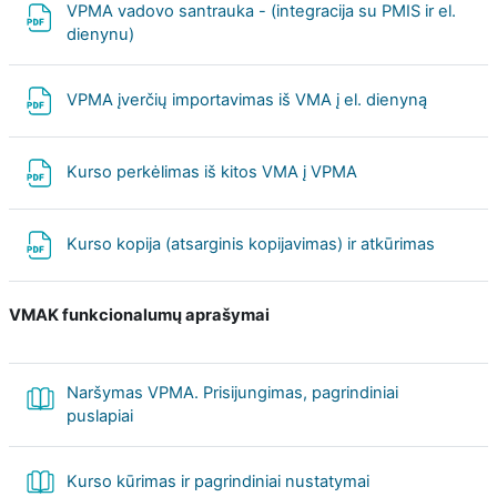
VPMA vadovo santrauka - (integracija su PMIS ir el.
File
dienynu)
File
VPMA įverčių importavimas iš VMA į el. dienyną
File
Kurso perkėlimas iš kitos VMA į VPMA
File
Kurso kopija (atsarginis kopijavimas) ir atkūrimas
VMAK funkcionalumų aprašymai
Naršymas VPMA. Prisijungimas, pagrindiniai
Book
puslapiai
Book
Kurso kūrimas ir pagrindiniai nustatymai