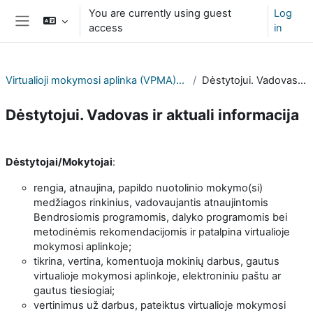
Skip to main content
You are currently using guest
Log
access
in
Side panel
Virtualioji mokymosi aplinka (VPMA) profesinių mokyklų atstovams
Dėstytojui. Vadovas ir aktuali informacija
Dėstytojui. Vadovas ir aktuali informacija
Section outline
Dėstytojai/Mokytojai
:
rengia, atnaujina, papildo nuotolinio mokymo(si)
medžiagos rinkinius, vadovaujantis atnaujintomis
Bendrosiomis programomis, dalyko programomis bei
metodinėmis rekomendacijomis ir patalpina virtualioje
mokymosi aplinkoje;
tikrina, vertina, komentuoja mokinių darbus, gautus
virtualioje mokymosi aplinkoje, elektroniniu paštu ar
gautus tiesiogiai;
vertinimus už darbus, pateiktus virtualioje mokymosi